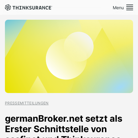
Menu
Book a Demo
Platform
About Us
Careers
PRESSEMITTEILUNGEN
Press
Contact
germanBroker.net setzt als
Erster Schnittstelle von