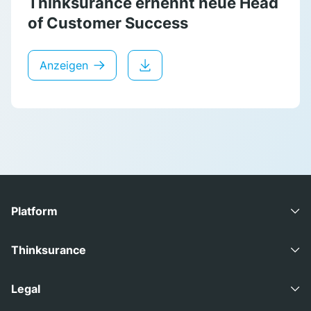
Thinksurance ernennt neue Head
of Customer Success
Anzeigen
Platform
Advisory Suite
Thinksurance
Coverage Suite
Careers
Legal