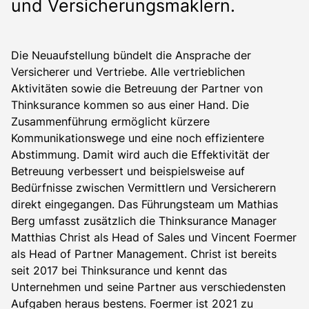
und Versicherungsmaklern.
Die Neuaufstellung bündelt die Ansprache der
Versicherer und Vertriebe
.
Alle vertrieblichen
Aktivitäten sowie die Betreuung der Partner von
Thinksurance kommen so aus einer Hand.
Die
Zusammenführung
ermöglicht kürzere
Kommunikationswege und eine noch
effizientere
Abstimmung.
Damit wird auch
die
Effektivität der
Betreuung verbessert
und
beispielsweise auf
Bedürfnisse zwischen Vermittlern und Versicherern
direkt eingegangen
.
Das Führungsteam um Mathias
Berg umfasst zusätzlich die Thinksurance Manager
Matthias Christ als Head
of
Sales und Vincent F
oe
rmer
als Head
of
Partner Management. Christ ist bereits
seit 2017 bei Thinksurance und kennt das
Unternehmen und seine Partner aus verschiedensten
Aufgaben heraus bestens. F
oe
rmer ist 2021 zu