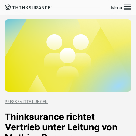
Menu
Book a Demo
Platform
About Us
Careers
PRESSEMITTEILUNGEN
Press
Contact
Thinksurance richtet
Vertrieb unter Leitung von