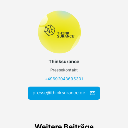
Thinksurance
Pressekontakt
+49692043695301
presse@thinksurance.de
Weitere Beiträge