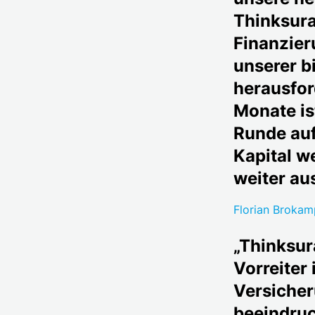
Thinksura
Finanzier
unserer b
herausfor
Monate is
Runde auf
Kapital w
weiter au
Florian Broka
„Thinksur
Vorreiter 
Versicher
beeindruc