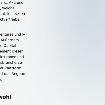
ianz, Axa und
, welche
ut. Im letzten
ktvertriebs,
Ventures und M-
. Außerdem
e Capital
gement dieser
inksurance und
gsbranche zu
er Plattform
ird das Angebot
nd
owohl
n