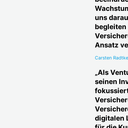
Wachstum
uns darau
begleiten 
Versicher
Ansatz ve
Carsten Radtke
„Als Vent
seinen In
fokussiert
Versicher
Versicher
digitalen
für die 