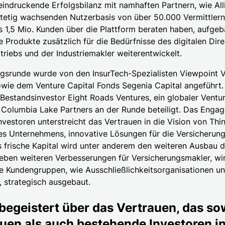
eindruckende Erfolgsbilanz mit namhaften Partnern, wie All
stetig wachsenden Nutzerbasis von über 50.000 Vermittlern
s 1,5 Mio. Kunden über die Plattform beraten haben, aufgeba
 Produkte zusätzlich für die Bedürfnisse des digitalen Dire
riebs und der Industriemakler weiterentwickelt.
ngsrunde wurde von den InsurTech-Spezialisten Viewpoint 
owie dem Venture Capital Fonds Segenia Capital angeführt
Bestandsinvestor Eight Roads Ventures, ein globaler Ventur
e Columbia Lake Partners an der Runde beteiligt. Das Enga
nvestoren unterstreicht das Vertrauen in die Vision von Th
des Unternehmens, innovative Lösungen für die Versicherun
s frische Kapital wird unter anderem den weiteren Ausbau d
eben weiteren Verbesserungen für Versicherungsmakler, w
re Kundengruppen, wie Ausschließlichkeitsorganisationen u
, strategisch ausgebaut.
 begeistert über das Vertrauen, das s
uen als auch bestehende Investoren i