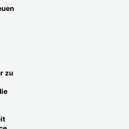
euen
r zu
die
it
ce