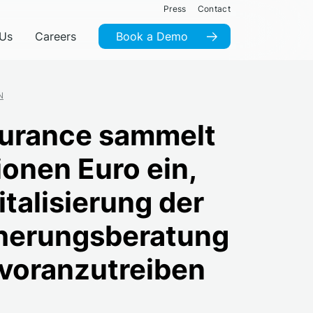
Press
Contact
 Us
Careers
Book a Demo
N
urance sammelt
ionen Euro ein,
talisierung der
herungsberatung
 voranzutreiben