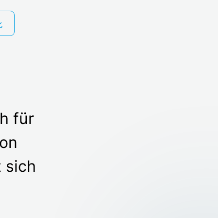
 für
von
 sich