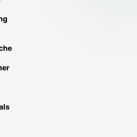
ng
iche
ner
als