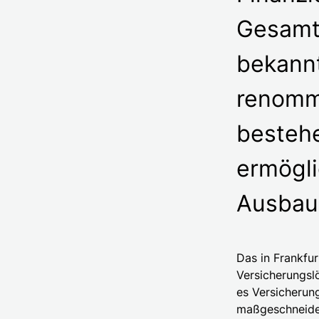
Gesamtv
bekannt
renomm
besteh
ermögli
Ausbau 
Das in Frankfur
Versicherungslö
es Versicherun
maßgeschneider