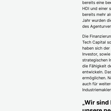
bereits eine be
HDI und einer 
bereits mehr al
Jahr wurden die
des Agenturvert
Die Finanzieru
Tech Capital s
haben sich der 
Investor, sowi
strategischen I
die Fähigkeit 
entwickeln. Da
ermöglichen. N
auch für weite
Industriemakler
„Wir sind
unsere ne