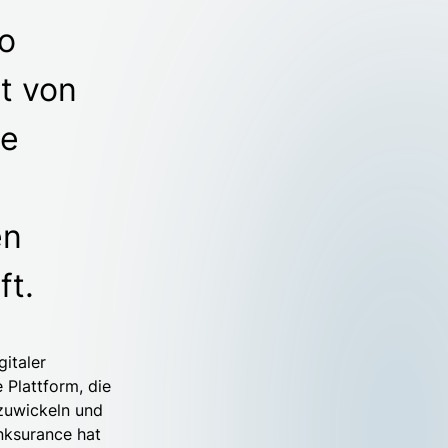
o
t von
ie
en
ft.
gitaler
 Plattform, die
bzuwickeln und
nksurance hat